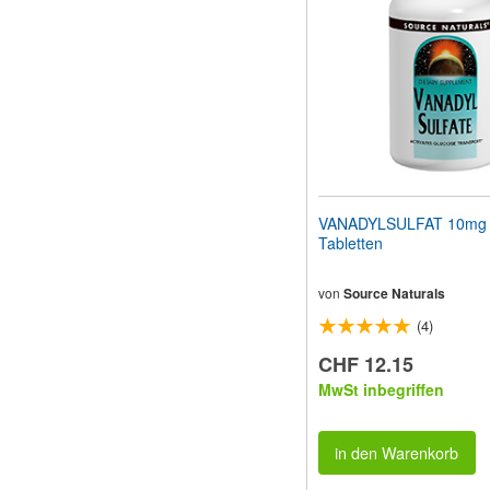
Sehbehinderte
anzupassen,
die
einen
Bildschirmleser
verwenden;
Drücken
Sie
Strg-
F10,
um
VANADYLSULFAT 10mg
ein
Tabletten
Eingabehilfemenü
zu
öffnen.
von
Source Naturals
(4)
CHF 12.15
MwSt inbegriffen
in den Warenkorb