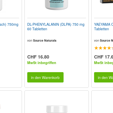
sch) 750mg
DL-PHENYLALANIN (DLPA) 750 mg
YAEYAMA C
60 Tabletten
Tabletten
von
Source Naturals
von
Source N
CHF 16.80
CHF 17.
MwSt inbegriffen
MwSt inbeg
in den Warenkorb
in den W