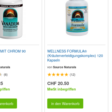
 MIT CHROM 90
WELLNESS FORMULA®
(Kräuterverteidigungskomplex) 120
Kapseln
aturals
von
Source Naturals
(6)
(12)
25
CHF 20.50
riffen
MwSt inbegriffen
arenkorb
in den Warenkorb