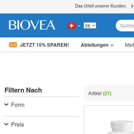
JETZT 15% SPAREN!
Abteilungen
Mar
Bitte
beachten
Sie:
Diese
Website
enthält
ein
Filtern Nach
Barrierefreiheitssystem.
Artikel
(21)
Drücken
Sie
Form
Strg-
F11,
um
die
Preis
Website
an