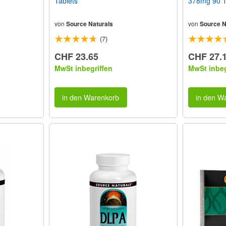
Tablets
378mg 90 T
von
Source Naturals
von
Source N
(7)
CHF 23.65
CHF 27.
MwSt inbegriffen
MwSt inbeg
in den Warenkorb
in den W