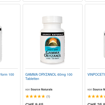
rform 100
GAMMA ORYZANOL 60mg 100
VINPOCETIN
Tabletten
von
Source Naturals
von
Source N
(1)
CHF 9.65
CHF 25.