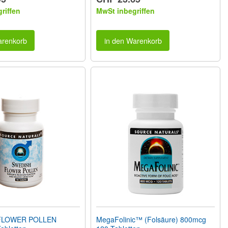
riffen
MwSt inbegriffen
arenkorb
in den Warenkorb
FLOWER POLLEN
MegaFolinic™ (Folsäure) 800mcg