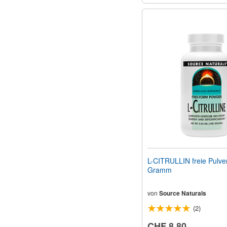
L-CITRULLIN freie Pulve
Gramm
von
Source Naturals
(2)
CHF 8.80