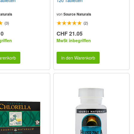
abletten
120 Tabletten
aturals
von
Source Naturals
(3)
(2)
10
CHF 21.05
riffen
MwSt inbegriffen
arenkorb
in den Warenkorb