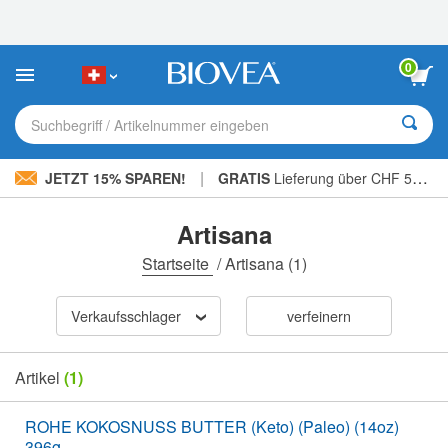
Bitte
beachten
Sie:
Diese
0
Website
enthält
ein
Suchbegriff / Artikelnummer eingeben
Barrierefreiheitssystem.
|
JETZT 15% SPAREN!
GRATIS
Lieferung über CHF 56.00 »
Artisana
Startseite
/
Artisana
(1)
Verkaufsschlager
verfeinern
Artikel
(1)
ROHE KOKOSNUSS BUTTER (Keto) (Paleo) (14oz)
396g