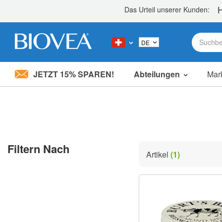
JETZT 15% SPAREN!
Abteilungen
Mar
Bitte
beachten
Sie:
Diese
Website
enthält
ein
Filtern Nach
Barrierefreiheitssystem.
Artikel
(1)
Drücken
Sie
Strg-
F11,
um
die
Website
an