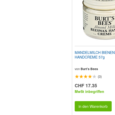
Sehbehinderte
anzupassen,
die
einen
Bildschirmleser
verwenden;
Drücken
Sie
Strg-
F10,
um
MANDELMILCH BIENE
ein
HANDCREME 57g
Eingabehilfemenü
zu
öffnen.
von
Burt's Bees
(3)
CHF 17.35
MwSt inbegriffen
in den Warenkorb