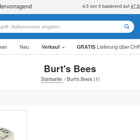
ken
Neu
Verkauf
GRATIS
Lieferung über CHF
Sale Artikel
Sparpakete
Burt's Bees
Ausverkauf
Startseite
/
Burt's Bees
(1)