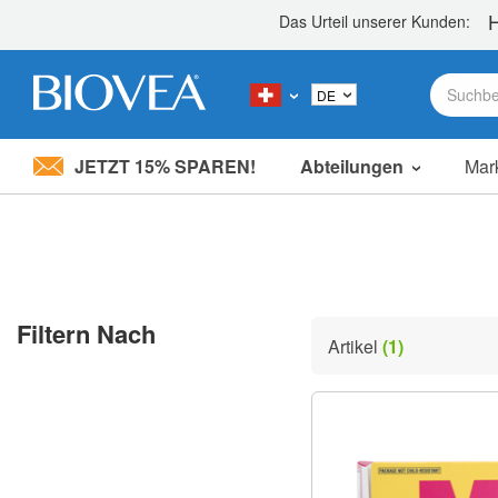
JETZT 15% SPAREN!
Abteilungen
Mar
Bitte
beachten
Sie:
Diese
Website
enthält
ein
Filtern Nach
Barrierefreiheitssystem.
Artikel
(1)
Drücken
Sie
Strg-
F11,
um
die
Website
an