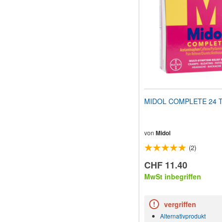
Sehbehinderte
anzupassen,
die
einen
Bildschirmleser
verwenden;
Drücken
Sie
Strg-
F10,
um
MIDOL COMPLETE 24 Ta
ein
Eingabehilfemenü
zu
öffnen.
von
Midol
(2)
CHF 11.40
MwSt inbegriffen
vergriffen
Alternativprodukt