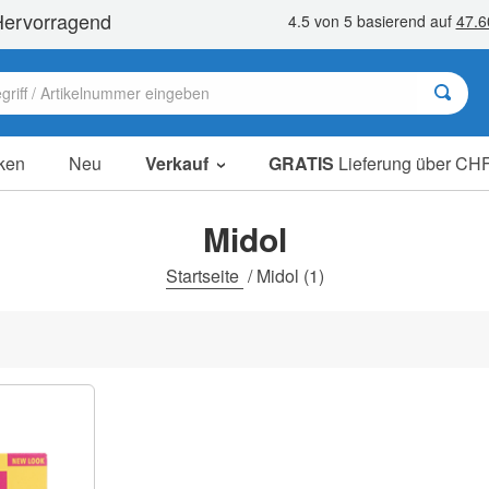
ken
Neu
Verkauf
GRATIS
Lieferung über CHF
Sale Artikel
Sparpakete
Midol
Ausverkauf
Startseite
/
Midol
(1)