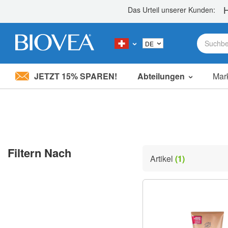
JETZT 15% SPAREN!
Abteilungen
Mar
Bitte
beachten
Sie:
Diese
Website
enthält
ein
Filtern Nach
Barrierefreiheitssystem.
Artikel
(1)
Drücken
Sie
Strg-
F11,
um
die
Website
an