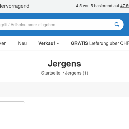
ken
Neu
Verkauf
GRATIS
Lieferung über CHF
Sale Artikel
Sparpakete
Jergens
Ausverkauf
Startseite
/
Jergens
(1)