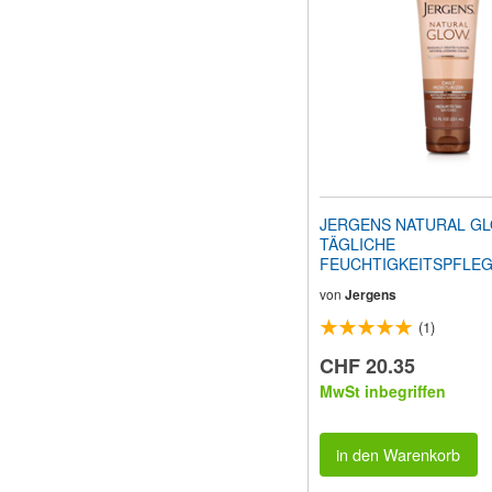
Sehbehinderte
anzupassen,
die
einen
Bildschirmleser
verwenden;
Drücken
Sie
Strg-
F10,
um
JERGENS NATURAL G
ein
TÄGLICHE
Eingabehilfemenü
FEUCHTIGKEITSPFLEG
zu
Hautton) 221ml
öffnen.
von
Jergens
(1)
CHF 20.35
MwSt inbegriffen
in den Warenkorb