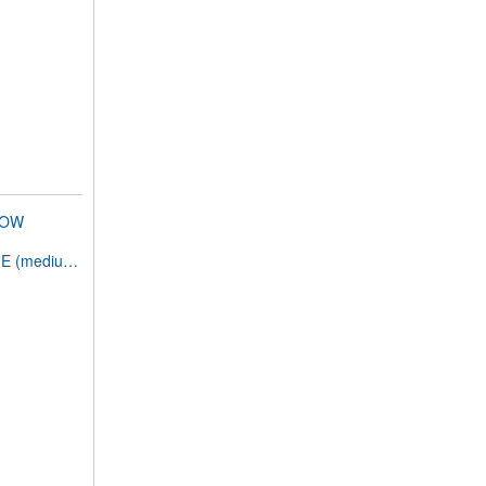
LOW
E (medium