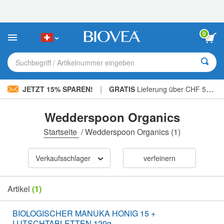
Bitte
beachten
Sie:
Diese
0
Website
enthält
ein
Suchbegriff / Artikelnummer eingeben
Barrierefreiheitssystem.
|
JETZT 15% SPAREN!
GRATIS
Lieferung über CHF 56.00 »
Wedderspoon Organics
Startseite
/
Wedderspoon Organics
(1)
Verkaufsschlager
verfeinern
Artikel
(1)
BIOLOGISCHER MANUKA HONIG 15 +
LUTSCHTABLETTEN 120g