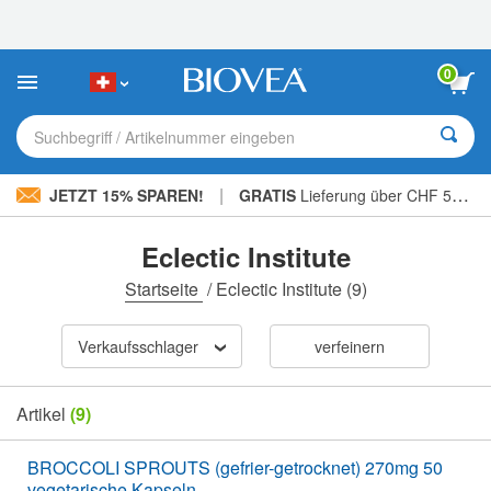
Bitte
beachten
Sie:
Diese
0
Website
enthält
ein
Suchbegriff / Artikelnummer eingeben
Barrierefreiheitssystem.
|
JETZT 15% SPAREN!
GRATIS
Lieferung über CHF 56.00 »
Eclectic Institute
Startseite
/
Eclectic Institute
(9)
Verkaufsschlager
verfeinern
Artikel
(9)
BROCCOLI SPROUTS (gefrier-getrocknet) 270mg 50
vegetarische Kapseln