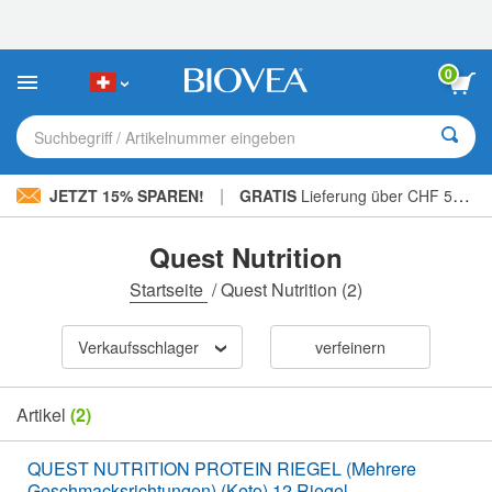
Bitte
beachten
Sie:
Diese
0
Website
enthält
ein
Suchbegriff / Artikelnummer eingeben
Barrierefreiheitssystem.
|
JETZT 15% SPAREN!
GRATIS
Lieferung über CHF 56.00 »
Quest Nutrition
Startseite
/
Quest Nutrition
(2)
Verkaufsschlager
verfeinern
Artikel
(2)
QUEST NUTRITION PROTEIN RIEGEL (Mehrere
Geschmacksrichtungen) (Keto) 12 Riegel