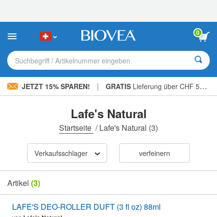
Bitte
beachten
Sie:
Diese
0
Website
enthält
ein
Suchbegriff / Artikelnummer eingeben
Barrierefreiheitssystem.
|
JETZT 15% SPAREN!
GRATIS
Lieferung über CHF 56.00 »
Lafe's Natural
Startseite
/
Lafe's Natural
(3)
Verkaufsschlager
verfeinern
Artikel
(3)
LAFE'S DEO-ROLLER DUFT (3 fl oz) 88ml