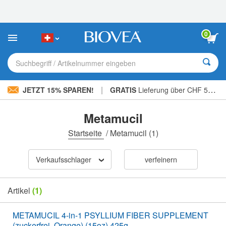
Bitte
beachten
Sie:
Diese
0
Website
enthält
ein
Suchbegriff / Artikelnummer eingeben
Barrierefreiheitssystem.
|
JETZT 15% SPAREN!
GRATIS
Lieferung über CHF 56.00 »
Metamucil
Startseite
/
Metamucil
(1)
Verkaufsschlager
verfeinern
Artikel
(1)
METAMUCIL 4-in-1 PSYLLIUM FIBER SUPPLEMENT
(zuckerfrei, Orange) (15oz) 425g