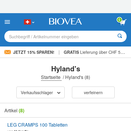
Bitte
beachten
Sie:
Diese
0
Website
enthält
ein
Suchbegriff / Artikelnummer eingeben
Barrierefreiheitssystem.
|
JETZT 15% SPAREN!
GRATIS
Lieferung über CHF 56.00 »
Hyland's
Startseite
/
Hyland's
(8)
Verkaufsschlager
verfeinern
Artikel
(8)
LEG CRAMPS 100 Tabletten