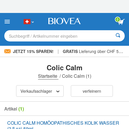
Bitte
beachten
Sie:
Diese
0
Website
enthält
ein
Suchbegriff / Artikelnummer eingeben
Barrierefreiheitssystem.
|
JETZT 15% SPAREN!
GRATIS
Lieferung über CHF 56.00 »
Colic Calm
Startseite
/
Colic Calm
(1)
Verkaufsschlager
verfeinern
Artikel
(1)
COLIC CALM HOMÖOPATHISCHES KOLIK WASSER
(2 fl oz) 59ml