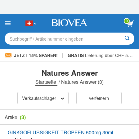
Bitte
beachten
Sie:
Diese
0
Website
enthält
ein
Suchbegriff / Artikelnummer eingeben
Barrierefreiheitssystem.
|
JETZT 15% SPAREN!
GRATIS
Lieferung über CHF 56.00 »
Natures Answer
Startseite
/
Natures Answer
(3)
Verkaufsschlager
verfeinern
Artikel
(3)
GINKGOFLÜSSIGKEIT TROPFEN 500mg 30ml