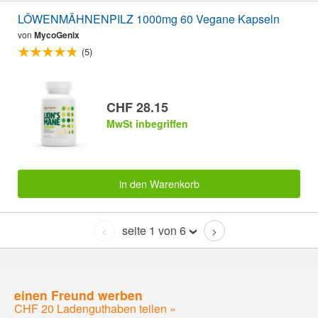
LÖWENMÄHNENPILZ 1000mg 60 Vegane Kapseln
von
MycoGenix
(5)
CHF 28.15
MwSt inbegriffen
in den Warenkorb
seite 1 von 6
<
>
einen Freund werben
CHF 20 Ladenguthaben teilen »