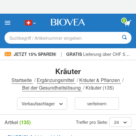
Bitte
beachten
Sie:
Diese
0
Website
enthält
ein
Suchbegriff / Artikelnummer eingeben
Barrierefreiheitssystem.
|
JETZT 15% SPAREN!
GRATIS
Lieferung über CHF 56.00 »
Kräuter
Startseite
/
Ergänzungsmittel
/
Kräuter & Pflanzen
/
Bei der Gesundheitslösung
/
Kräuter
(135)
Verkaufsschlager
verfeinern
Artikel
(135)
Treffer pro Seite:
24