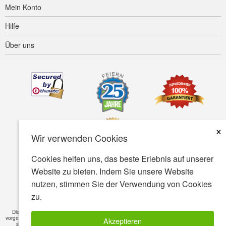
Mein Konto
Hilfe
Über uns
×
Wir verwenden Cookies
Cookies helfen uns, das beste Erlebnis auf unserer
Website zu bieten. Indem Sie unsere Website
Barrierefreiheit
AGB
Datenschutz
Sicherheit
nutzen, stimmen Sie der Verwendung von Cookies
zu.
© Copyright 2001-2026 BIOVEA. Alle rechte vorbehalten
Die auf dieser Webseite enthaltenen Informationen sind nur für das allgemeine Wissen
vorgesehen und sind nicht als Ersatz für ein professionelles Gutachten oder Behandlung für
Akzeptieren
spezifische Krankheiten. Fragen Sie immer erst Ihren Arzt wenn Sie eine bestimmte