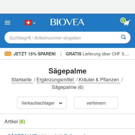
Bitte
beachten
Sie:
Diese
0
Website
enthält
ein
Suchbegriff / Artikelnummer eingeben
Barrierefreiheitssystem.
|
JETZT 15% SPAREN!
GRATIS
Lieferung über CHF 56.00 »
Sägepalme
Startseite
/
Ergänzungsmittel
/
Kräuter & Pflanzen
/
Sägepalme
(6)
Verkaufsschlager
verfeinern
Artikel
(6)