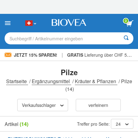
Bitte
beachten
Sie:
Diese
0
Website
enthält
ein
Suchbegriff / Artikelnummer eingeben
Barrierefreiheitssystem.
|
JETZT 15% SPAREN!
GRATIS
Lieferung über CHF 56.00 »
Pilze
Startseite
/
Ergänzungsmittel
/
Kräuter & Pflanzen
/
Pilze
(14)
Verkaufsschlager
verfeinern
Artikel
(14)
Treffer pro Seite:
24