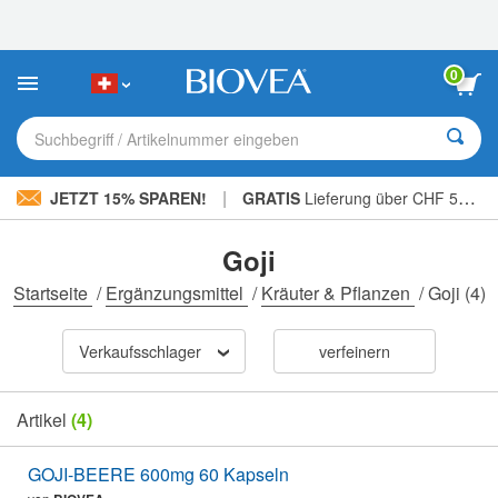
Bitte
beachten
Sie:
Diese
0
Website
enthält
ein
Suchbegriff / Artikelnummer eingeben
Barrierefreiheitssystem.
|
JETZT 15% SPAREN!
GRATIS
Lieferung über CHF 56.00 »
Goji
Startseite
/
Ergänzungsmittel
/
Kräuter & Pflanzen
/
Goji
(4)
Verkaufsschlager
verfeinern
Artikel
(4)
GOJI-BEERE 600mg 60 Kapseln