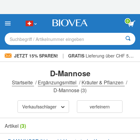
Bitte
beachten
Sie:
Diese
0
Website
enthält
ein
Suchbegriff / Artikelnummer eingeben
Barrierefreiheitssystem.
|
JETZT 15% SPAREN!
GRATIS
Lieferung über CHF 56.00 »
D-Mannose
Startseite
/
Ergänzungsmittel
/
Kräuter & Pflanzen
/
D-Mannose
(3)
Verkaufsschlager
verfeinern
Artikel
(3)