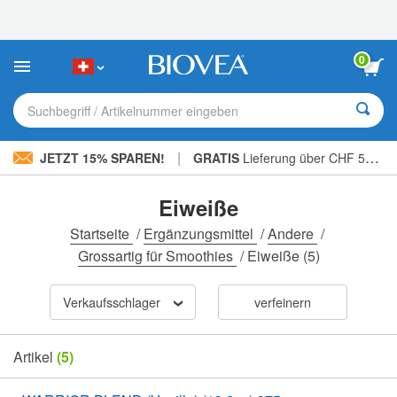
Bitte
beachten
Sie:
Diese
0
Website
enthält
ein
Suchbegriff / Artikelnummer eingeben
Barrierefreiheitssystem.
|
JETZT 15% SPAREN!
GRATIS
Lieferung über CHF 56.00 »
Eiweiße
Startseite
/
Ergänzungsmittel
/
Andere
/
Grossartig für Smoothies
/
Eiweiße
(5)
Verkaufsschlager
verfeinern
Artikel
(5)