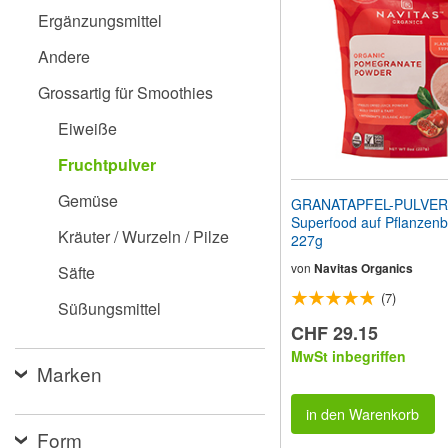
Sehbehinderte
Ergänzungsmittel
anzupassen,
die
Andere
einen
Bildschirmleser
Grossartig für Smoothies
verwenden;
Drücken
Eiweiße
Sie
Strg-
Fruchtpulver
F10,
um
Gemüse
GRANATAPFEL-PULVER 
ein
Superfood auf Pflanzenb
Eingabehilfemenü
Kräuter / Wurzeln / Pilze
227g
zu
öffnen.
von
Navitas Organics
Säfte
(7)
Süßungsmittel
CHF 29.15
MwSt inbegriffen
Marken
in den Warenkorb
Form