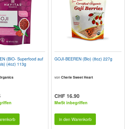
N (BIO- Superfood auf
GOJI-BEEREN (Bio) (8oz) 227g
is) (4oz) 113g
Organics
von
Cherie Sweet Heart
5
CHF 16.90
riffen
MwSt inbegriffen
arenkorb
in den Warenkorb