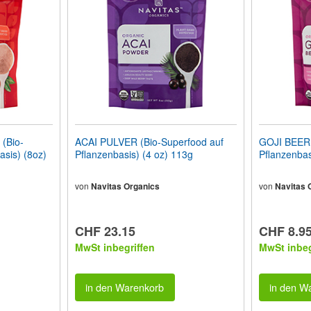
(Bio-
ACAI PULVER (Bio-Superfood auf
GOJI BEERE
asis) (8oz)
Pflanzenbasis) (4 oz) 113g
Pflanzenbas
von
Navitas Organics
von
Navitas 
CHF 23.15
CHF 8.9
MwSt inbegriffen
MwSt inbeg
in den Warenkorb
in den W