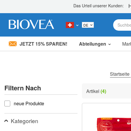
JETZT 15% SPAREN!
Abteilungen
Mar
Bitte
beachten
Sie:
Diese
Website
Startseite
enthält
ein
Filtern Nach
Barrierefreiheitssystem.
Artikel
(4)
Drücken
filtern nach
Sie
neue Produkte
Strg-
F11,
um
die
Kategorien
Website
an