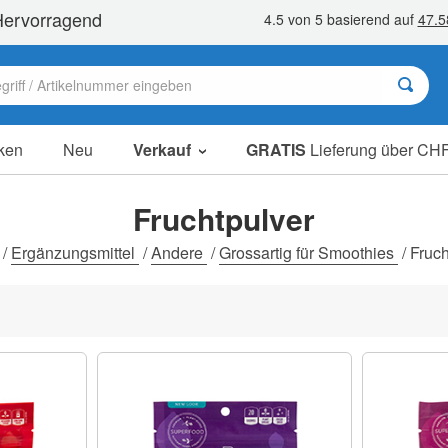
ken
Neu
Verkauf
GRATIS
Lieferung über CHF
Sale Artikel
Sparpakete
Fruchtpulver
Ausverkauf
/
Ergänzungsmittel
/
Andere
/
Grossartig für Smoothies
/
Fruch