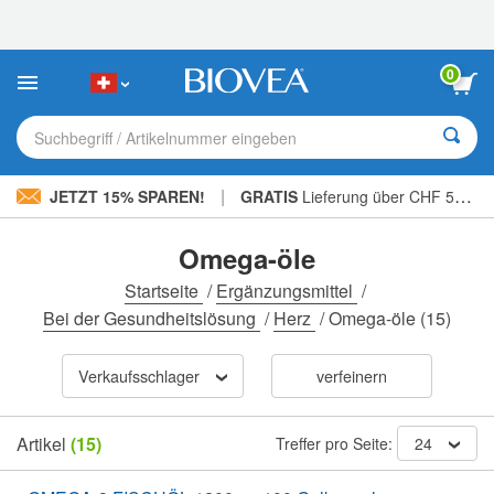
Bitte
beachten
Sie:
Diese
0
Website
enthält
ein
Suchbegriff / Artikelnummer eingeben
Barrierefreiheitssystem.
|
JETZT 15% SPAREN!
GRATIS
Lieferung über CHF 56.00 »
Omega-öle
Startseite
/
Ergänzungsmittel
/
Bei der Gesundheitslösung
/
Herz
/
Omega-öle
(15)
Verkaufsschlager
verfeinern
Artikel
(15)
Treffer pro Seite:
24