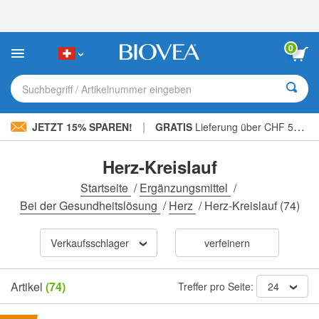
Bitte
beachten
Sie:
Diese
0
Website
enthält
ein
Suchbegriff / Artikelnummer eingeben
Barrierefreiheitssystem.
|
JETZT 15% SPAREN!
GRATIS
Lieferung über CHF 56.00 »
Herz-Kreislauf
Startseite
/
Ergänzungsmittel
/
Bei der Gesundheitslösung
/
Herz
/
Herz-Kreislauf
(74)
Verkaufsschlager
verfeinern
Artikel
(74)
Treffer pro Seite:
24