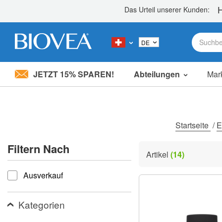
JETZT 15% SPAREN!
Abteilungen
Mar
Bitte
beachten
Sie:
Diese
Website
Startseite
/
E
enthält
ein
Filtern Nach
Barrierefreiheitssystem.
Artikel
(14)
Drücken
filtern nach
Sie
Ausverkauf
Strg-
F11,
um
die
Kategorien
Website
an