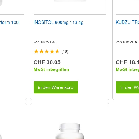
rform 100
INOSITOL 600mg 113.4g
KUDZU TROP
von
BIOVEA
von
BIOVEA
(19)
CHF 30.05
CHF 18.
MwSt inbegriffen
MwSt inbeg
in den Warenkorb
in den W