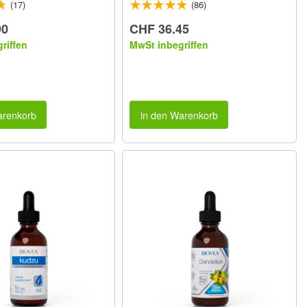
(17)
(86)
90
CHF 36.45
riffen
MwSt inbegriffen
arenkorb
in den Warenkorb