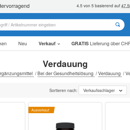
ken
Neu
Verkauf
GRATIS
Lieferung über CHF
Sale Artikel
Sparpakete
Verdauung
Ausverkauf
rgänzungsmittel
/
Bei der Gesundheitslösung
/
Verdauung
/
V
Sortieren nach:
Verkaufsschlager
Ausverkauf