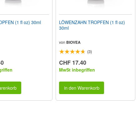
FEN (1 fl oz) 30ml
LÖWENZAHN TROPFEN (1 fl oz)
30ml
von
BIOVEA
(3)
40
CHF 17.40
riffen
MwSt inbegriffen
arenkorb
in den Warenkorb