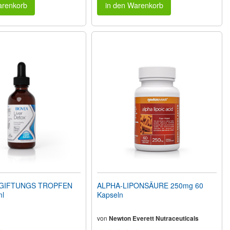
arenkorb
in den Warenkorb
GIFTUNGS TROPFEN
ALPHA-LIPONSÄURE 250mg 60
ml
Kapseln
von
Newton Everett Nutraceuticals