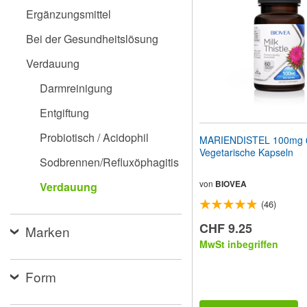
Sehbehinderte
Ergänzungsmittel
anzupassen,
die
Bei der Gesundheitslösung
einen
Bildschirmleser
Verdauung
verwenden;
Drücken
Darmreinigung
Sie
Strg-
Entgiftung
F10,
um
Probiotisch / Acidophil
MARIENDISTEL 100mg 
ein
Vegetarische Kapseln
Eingabehilfemenü
Sodbrennen/Refluxöphagitis
zu
öffnen.
von
BIOVEA
Verdauung
(46)
CHF 9.25
Marken
MwSt inbegriffen
Form