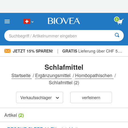
Bitte
beachten
Sie:
Diese
0
Website
enthält
ein
Suchbegriff / Artikelnummer eingeben
Barrierefreiheitssystem.
|
JETZT 15% SPAREN!
GRATIS
Lieferung über CHF 56.00 »
Schlafmittel
Startseite
/
Ergänzungsmittel
/
Homöopathischen
/
Schlafmittel
(2)
Verkaufsschlager
verfeinern
Artikel
(2)