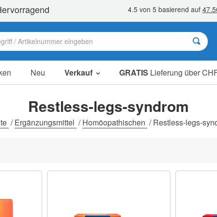
ken
Neu
Verkauf
GRATIS
Lieferung über CHF
Sale Artikel
Sparpakete
Restless-legs-syndrom
Ausverkauf
ite
/
Ergänzungsmittel
/
Homöopathischen
/
Restless-legs-syn