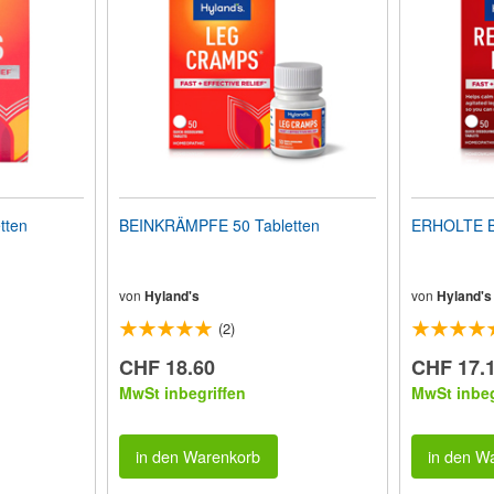
tten
BEINKRÄMPFE 50 Tabletten
ERHOLTE BE
von
Hyland's
von
Hyland's
(2)
CHF 18.60
CHF 17.
MwSt inbegriffen
MwSt inbeg
in den Warenkorb
in den W