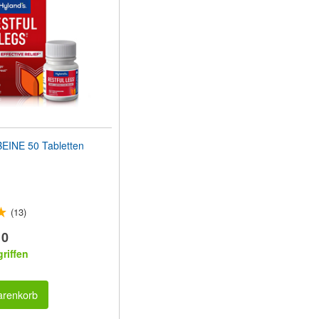
INE 50 Tabletten
(13)
10
riffen
arenkorb