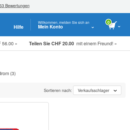
0
Willkommen, melden Sie sich an
Mein Konto
Hilfe
 56.00 »
Teilen Sie CHF 20.00
mit einem Freund! »
Studenten-, Senioren- & Key-Worker
drom
(3)
Sortieren nach:
Verkaufsschlager