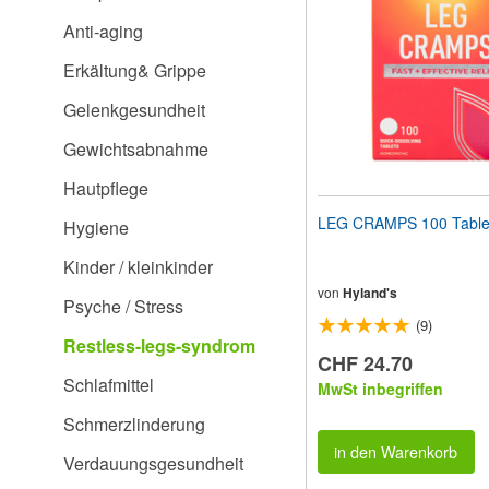
Sehbehinderte
Anti-aging
anzupassen,
die
Erkältung& Grippe
einen
Bildschirmleser
Gelenkgesundheit
verwenden;
Drücken
Gewichtsabnahme
Sie
Strg-
Hautpflege
F10,
um
LEG CRAMPS 100 Table
Hygiene
ein
Eingabehilfemenü
Kinder / kleinkinder
zu
öffnen.
von
Hyland's
Psyche / Stress
(9)
Restless-legs-syndrom
CHF 24.70
Schlafmittel
MwSt inbegriffen
Schmerzlinderung
in den Warenkorb
Verdauungsgesundheit