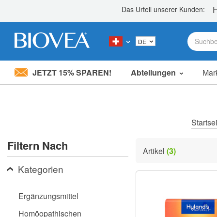
JETZT 15% SPAREN!
Abteilungen
Mar
Bitte
beachten
Sie:
Diese
Website
Startse
enthält
ein
Filtern Nach
Barrierefreiheitssystem.
Artikel
(3)
Drücken
Sie
Kategorien
Strg-
F11,
um
Ergänzungsmittel
die
Website
Homöopathischen
an