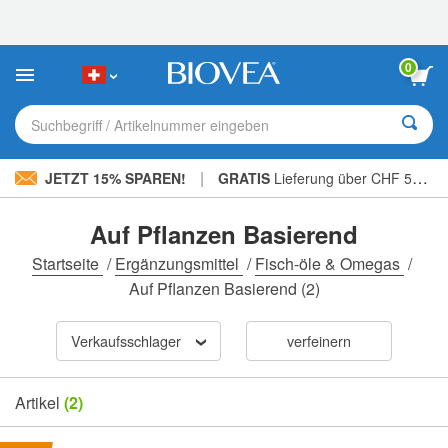
Bitte
beachten
Sie:
Diese
0
Website
enthält
ein
Suchbegriff / Artikelnummer eingeben
Barrierefreiheitssystem.
|
JETZT 15% SPAREN!
GRATIS
Lieferung über CHF 56.00 »
Auf Pflanzen Basierend
Startseite
/
Ergänzungsmittel
/
Fisch-öle & Omegas
/
Auf Pflanzen Basierend
(2)
Verkaufsschlager
verfeinern
Artikel
(2)