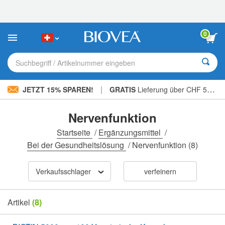
Bitte
beachten
Sie:
Diese
0
Website
enthält
ein
Suchbegriff / Artikelnummer eingeben
Barrierefreiheitssystem.
|
JETZT 15% SPAREN!
GRATIS
Lieferung über CHF 56.00 »
Nervenfunktion
Startseite
/
Ergänzungsmittel
/
Bei der Gesundheitslösung
/
Nervenfunktion
(8)
Verkaufsschlager
verfeinern
Artikel
(8)