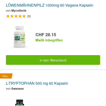
LÖWENMÄHNENPILZ 1000mg 60 Vegane Kapseln
von
MycoGenix
(5)
CHF 28.15
MwSt inbegriffen
in den Warenkorb
Neu
L-TRYPTOPHAN 500 mg 60 Kapseln
von
Swanson