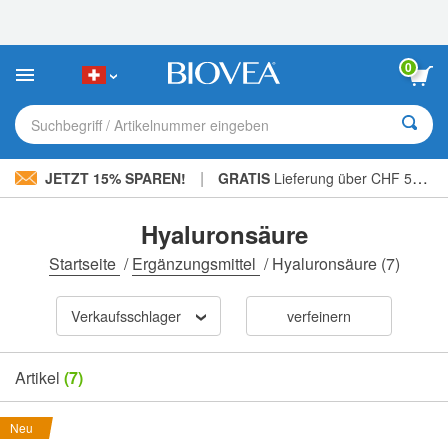
Bitte
beachten
Sie:
Diese
0
Website
enthält
ein
Suchbegriff / Artikelnummer eingeben
Barrierefreiheitssystem.
|
JETZT 15% SPAREN!
GRATIS
Lieferung über CHF 56.00 »
Hyaluronsäure
Startseite
/
Ergänzungsmittel
/
Hyaluronsäure
(7)
Verkaufsschlager
verfeinern
Artikel
(7)
Neu