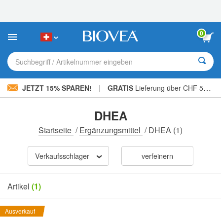
Bitte
beachten
Sie:
Diese
0
Website
enthält
ein
Suchbegriff / Artikelnummer eingeben
Barrierefreiheitssystem.
|
JETZT 15% SPAREN!
GRATIS
Lieferung über CHF 56.00 »
DHEA
Startseite
/
Ergänzungsmittel
/
DHEA
(1)
Verkaufsschlager
verfeinern
Artikel
(1)
Ausverkauf