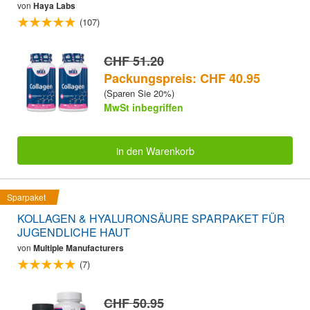
von
Haya Labs
(107)
CHF 51.20
Packungspreis: CHF 40.95
(Sparen Sie 20%)
MwSt inbegriffen
in den Warenkorb
Sparpaket
KOLLAGEN & HYALURONSÄURE SPARPAKET FÜR
JUGENDLICHE HAUT
von
Multiple Manufacturers
(7)
CHF 50.95