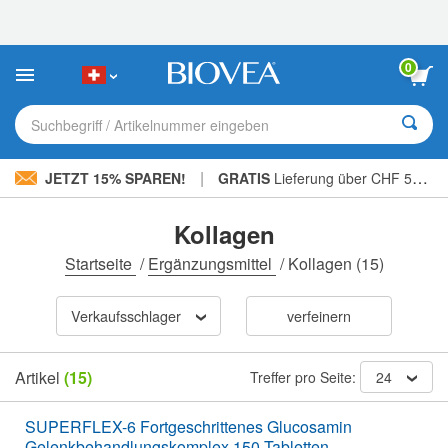
Bitte
beachten
Sie:
Diese
0
Website
enthält
ein
Suchbegriff / Artikelnummer eingeben
Barrierefreiheitssystem.
|
JETZT 15% SPAREN!
GRATIS
Lieferung über CHF 56.00 »
Kollagen
Startseite
/
Ergänzungsmittel
/
Kollagen
(15)
Verkaufsschlager
verfeinern
Artikel
(15)
Treffer pro Seite:
24
SUPERFLEX-6 Fortgeschrittenes Glucosamin
Gelenkbehandlungskomplex 150 Tabletten