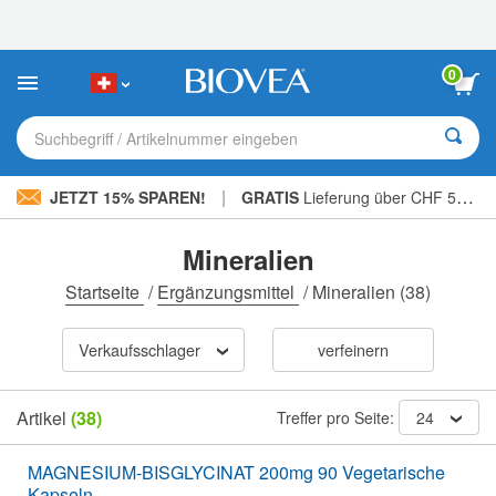
Bitte
beachten
Sie:
Diese
0
Website
enthält
ein
Suchbegriff / Artikelnummer eingeben
Barrierefreiheitssystem.
|
JETZT 15% SPAREN!
GRATIS
Lieferung über CHF 56.00 »
Mineralien
Startseite
/
Ergänzungsmittel
/
Mineralien
(38)
Verkaufsschlager
verfeinern
Artikel
(38)
Treffer pro Seite:
24
MAGNESIUM-BISGLYCINAT 200mg 90 Vegetarische
Kapseln