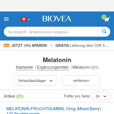
Bitte
beachten
Sie:
Diese
0
Website
enthält
ein
Suchbegriff / Artikelnummer eingeben
Barrierefreiheitssystem.
|
JETZT 15% SPAREN!
GRATIS
Lieferung über CHF 56.00 »
Melatonin
Startseite
/
Ergänzungsmittel
/
Melatonin
(31)
Verkaufsschlager
verfeinern
Artikel
(31)
Treffer pro Seite:
24
MELATONIN-FRUCHTGUMMIS 10mg (Mixed Berry)
120 Fruchtgummis