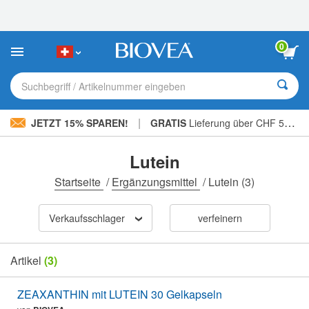
Bitte
beachten
Sie:
Diese
0
Website
enthält
ein
Suchbegriff / Artikelnummer eingeben
Barrierefreiheitssystem.
|
JETZT 15% SPAREN!
GRATIS
Lieferung über CHF 56.00 »
Lutein
Startseite
/
Ergänzungsmittel
/
Lutein
(3)
Verkaufsschlager
verfeinern
Artikel
(3)
ZEAXANTHIN mit LUTEIN 30 Gelkapseln