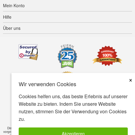
Mein Konto
Hilfe
Über uns
×
Wir verwenden Cookies
Cookies helfen uns, das beste Erlebnis auf unserer
Website zu bieten. Indem Sie unsere Website
Barrierefreiheit
AGB
Datenschutz
Sicherheit
nutzen, stimmen Sie der Verwendung von Cookies
zu.
© Copyright 2001-2026 BIOVEA. Alle rechte vorbehalten
Die auf dieser Webseite enthaltenen Informationen sind nur für das allgemeine Wissen
vorgesehen und sind nicht als Ersatz für ein professionelles Gutachten oder Behandlung für
Akzeptieren