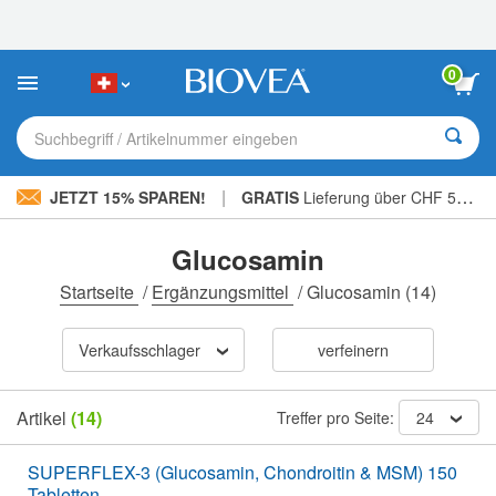
Bitte
beachten
Sie:
Diese
0
Website
enthält
ein
Suchbegriff / Artikelnummer eingeben
Barrierefreiheitssystem.
|
JETZT 15% SPAREN!
GRATIS
Lieferung über CHF 56.00 »
Glucosamin
Startseite
/
Ergänzungsmittel
/
Glucosamin
(14)
Verkaufsschlager
verfeinern
Artikel
(14)
Treffer pro Seite:
24
SUPERFLEX-3 (Glucosamin, Chondroitin & MSM) 150
Tabletten