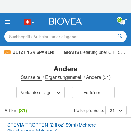
Bitte
beachten
Sie:
Diese
0
Website
enthält
ein
Suchbegriff / Artikelnummer eingeben
Barrierefreiheitssystem.
|
JETZT 15% SPAREN!
GRATIS
Lieferung über CHF 56.00 »
Andere
Startseite
/
Ergänzungsmittel
/
Andere
(31)
Verkaufsschlager
verfeinern
Artikel
(31)
Treffer pro Seite:
24
STEVIA TROPFEN (2 fl oz) 59ml (Mehrere
Geschmacksrichtungen)