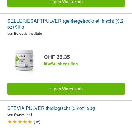
in den Warenkorb
SELLERIESAFTPULVER (gefriergetrocknet, frisch) (3,2
oz) 90 g
von
Eclectic Institute
CHF 35.35
MwSt inbegriffen
in den Warenkorb
STEVIA PULVER (biologisch) (3.2oz) 90g
von
SweetLeaf
(15)