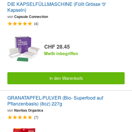
DIE KAPSELFÜLLMASCHINE (Füllt Grösse '0'
Kapseln)
von
Capsule Connection
(4)
CHF 28.45
MwSt inbegriffen
in den Warenkorb
GRANATAPFEL-PULVER (Bio- Superfood auf
Pflanzenbasis) (8oz) 227g
von
Navitas Organics
(7)