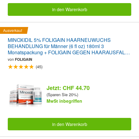
in den Warenkorb
Ausverkauf
MINOXIDIL 5% FOLIGAIN HAARNEUWUCHS
BEHANDLUNG für Männer (6 fl oz) 180ml 3
Monatspackung + FOLIGAIN GEGEN HAARAUSFALL
120 Tabletten SPARPAKET
von
FOLIGAIN
(45)
Jetzt: CHF 44.70
(Sparen Sie 20%)
MwSt inbegriffen
in den Warenkorb