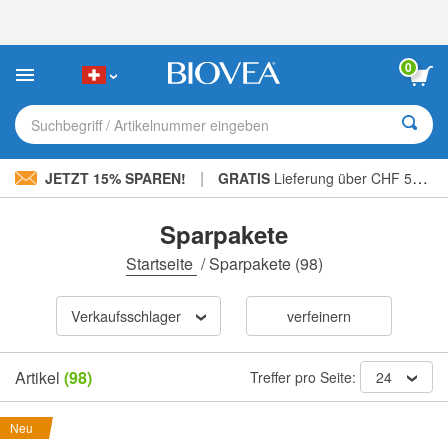
Bitte
beachten
Sie:
Diese
0
Website
enthält
ein
Suchbegriff / Artikelnummer eingeben
Barrierefreiheitssystem.
|
JETZT 15% SPAREN!
GRATIS
Lieferung über CHF 56.00 »
Sparpakete
Startseite
/
Sparpakete
(98)
Verkaufsschlager
verfeinern
Artikel
(98)
Treffer pro Seite:
24
Neu