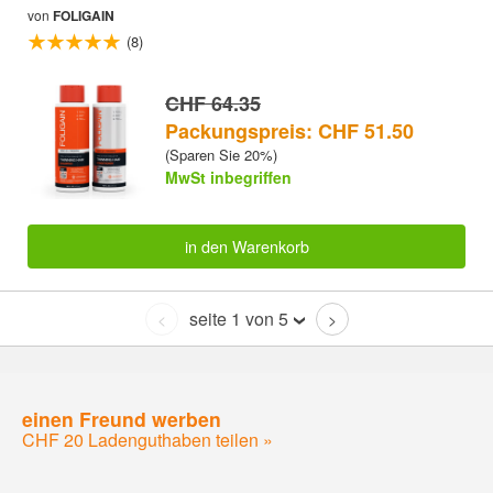
Trioxidil® (16oz) 473ml
von
FOLIGAIN
(8)
CHF 64.35
Packungspreis: CHF 51.50
(Sparen Sie 20%)
MwSt inbegriffen
in den Warenkorb
seite 1 von 5
<
>
einen Freund werben
CHF 20 Ladenguthaben teilen »