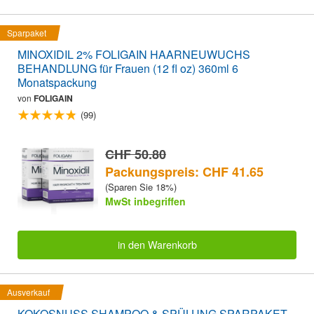
Sparpaket
MINOXIDIL 2% FOLIGAIN HAARNEUWUCHS
BEHANDLUNG für Frauen (12 fl oz) 360ml 6
Monatspackung
von
FOLIGAIN
(99)
CHF 50.80
Packungspreis: CHF 41.65
(Sparen Sie 18%)
MwSt inbegriffen
in den Warenkorb
Ausverkauf
KOKOSNUSS SHAMPOO & SPÜLUNG SPARPAKET