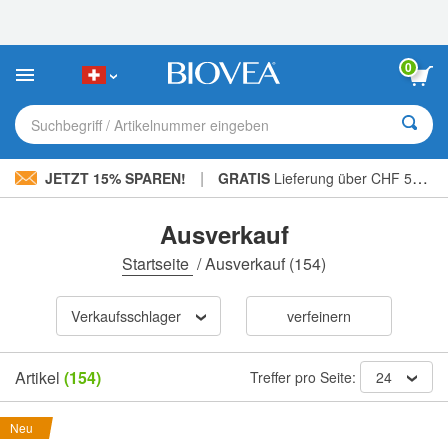
Bitte
beachten
Sie:
Diese
0
Website
enthält
ein
Suchbegriff / Artikelnummer eingeben
Barrierefreiheitssystem.
|
JETZT 15% SPAREN!
GRATIS
Lieferung über CHF 56.00 »
Ausverkauf
Startseite
/
Ausverkauf
(154)
Verkaufsschlager
verfeinern
Artikel
(154)
Treffer pro Seite:
24
Neu