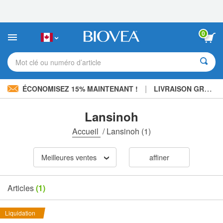
Veuillez
noter
:
Ce
0
site
Web
comprend
Mot clé ou numéro d’article
un
système
d'accessibilité.
|
ÉCONOMISEZ 15% MAINTENANT !
LIVRAISON GRATUITE
Lansinoh
Accueil
/
Lansinoh
(1)
Meilleures ventes
affiner
Articles
(1)
Liquidation