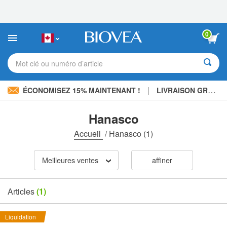
Veuillez
noter
:
Ce
0
site
Web
comprend
Mot clé ou numéro d’article
un
système
d'accessibilité.
|
ÉCONOMISEZ 15% MAINTENANT !
LIVRAISON GRATUITE
Hanasco
Accueil
/
Hanasco
(1)
Meilleures ventes
affiner
Articles
(1)
Liquidation