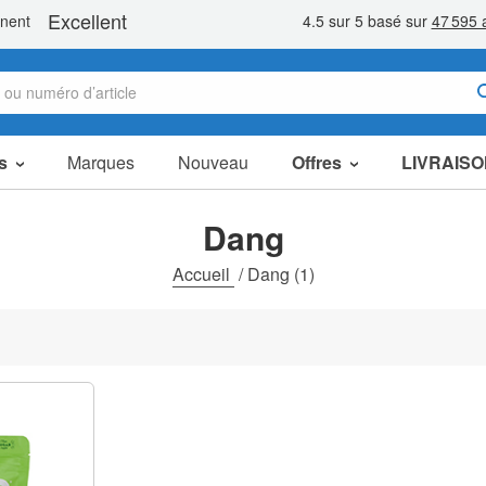
s
Marques
Nouveau
Offres
LIVRAISO
Articles en Promotion
Packs Économiques
Dang
Liquidation
Accueil
/
Dang
(1)