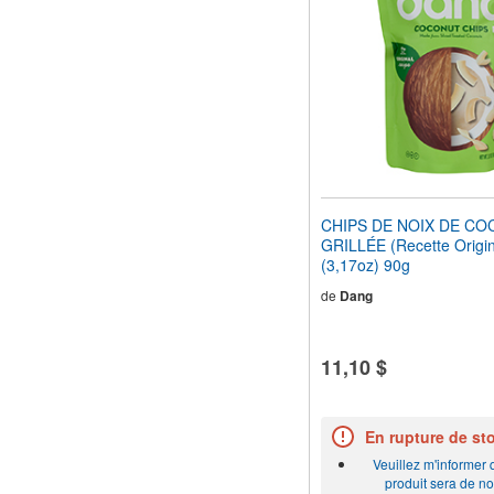
le
site
Web
aux
malvoyants
qui
utilisent
un
lecteur
d'écran ;
Appuyez
CHIPS DE NOIX DE CO
sur
GRILLÉE (Recette Origin
Ctrl-
(3,17oz) 90g
F10
pour
de
Dang
ouvrir
un
menu
11,10 $
d'accessibilité.
En rupture de st
Veuillez m'informer
produit sera de n