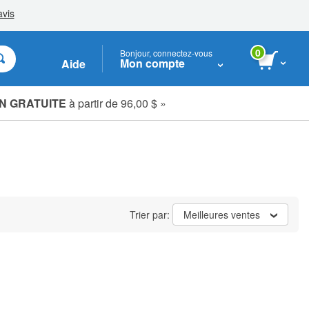
0
Bonjour, connectez-vous
Mon compte
Aide
N GRATUITE
à partir de 96,00 $ »
Étudiants, seniors & soignants
Trier par:
Meilleures ventes