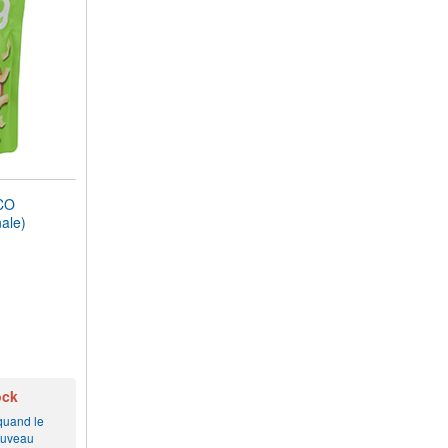
CO
ale)
ock
 quand le
ouveau