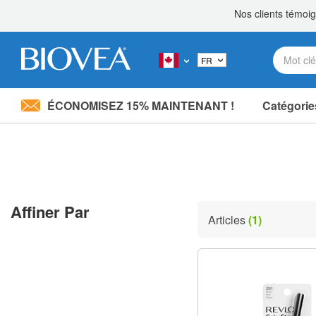
ÉCONOMISEZ 15% MAINTENANT !
Catégorie
Veuillez
noter
Partagez 20,00 $
avec un proche! »
:
Ce
site
Web
comprend
Affiner Par
un
Articles
(1)
système
d'accessibilité.
Appuyez
sur
Ctrl-
F11
pour
adapter