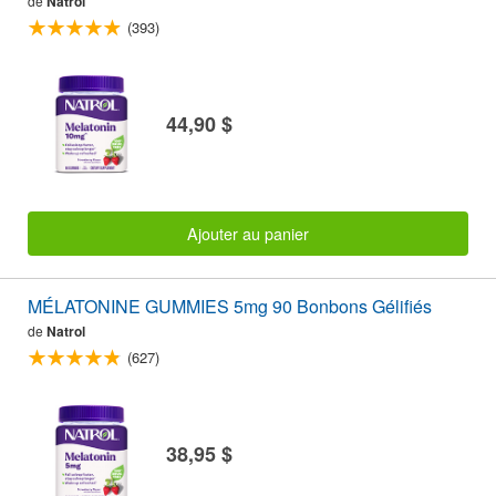
de
Natrol
(393)
44,90 $
Ajouter au panier
MÉLATONINE GUMMIES 5mg 90 Bonbons Gélifiés
de
Natrol
(627)
38,95 $