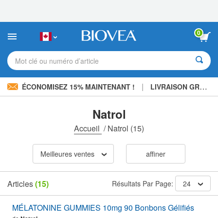
Veuillez
noter
:
Ce
0
site
Web
comprend
Mot clé ou numéro d’article
un
système
d'accessibilité.
|
ÉCONOMISEZ 15% MAINTENANT !
LIVRAISON GRATUITE
Natrol
Accueil
/
Natrol
(15)
Meilleures ventes
affiner
Articles
(15)
Résultats Par Page:
24
MÉLATONINE GUMMIES 10mg 90 Bonbons Gélifiés