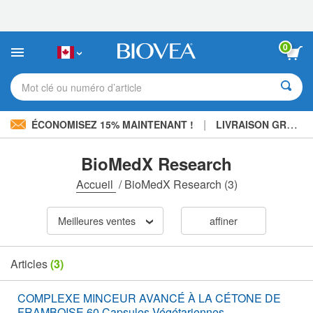
Veuillez
noter
:
Ce
0
site
Web
comprend
Mot clé ou numéro d’article
un
système
d'accessibilité.
|
ÉCONOMISEZ 15% MAINTENANT !
LIVRAISON GRATUITE
BioMedX Research
Accueil
/
BioMedX Research
(3)
Meilleures ventes
affiner
Articles
(3)
COMPLEXE MINCEUR AVANCÉ À LA CÉTONE DE
FRAMBOISE 60 Capsules Végétariennes