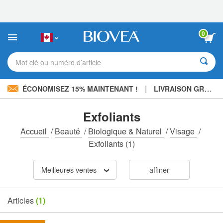
Veuillez
noter
:
Ce
0
site
Web
comprend
Mot clé ou numéro d’article
un
système
d'accessibilité.
|
ÉCONOMISEZ 15% MAINTENANT !
LIVRAISON GRATUITE
Exfoliants
Accueil
/
Beauté
/
Biologique & Naturel
/
Visage
/
Exfoliants
(1)
Meilleures ventes
affiner
Articles
(1)