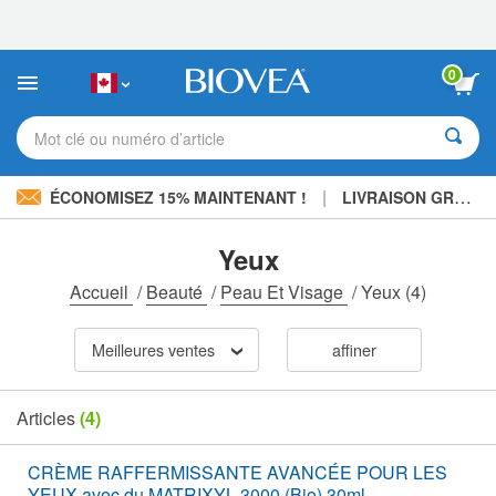
Veuillez
noter
:
Ce
0
site
Web
comprend
Mot clé ou numéro d’article
un
système
d'accessibilité.
|
ÉCONOMISEZ 15% MAINTENANT !
LIVRAISON GRATUITE
Yeux
Accueil
/
Beauté
/
Peau Et Visage
/
Yeux
(4)
Meilleures ventes
affiner
Articles
(4)
CRÈME RAFFERMISSANTE AVANCÉE POUR LES
YEUX avec du MATRIXYL 3000 (Bio) 30ml