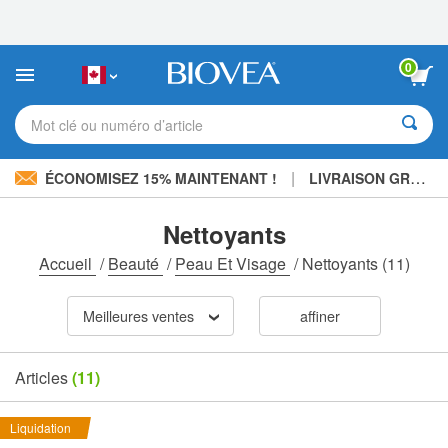
Veuillez
noter
:
Ce
0
site
Web
comprend
Mot clé ou numéro d’article
un
système
d'accessibilité.
|
ÉCONOMISEZ 15% MAINTENANT !
LIVRAISON GRATUITE
Nettoyants
Accueil
/
Beauté
/
Peau Et Visage
/
Nettoyants
(11)
Meilleures ventes
affiner
Articles
(11)
Liquidation