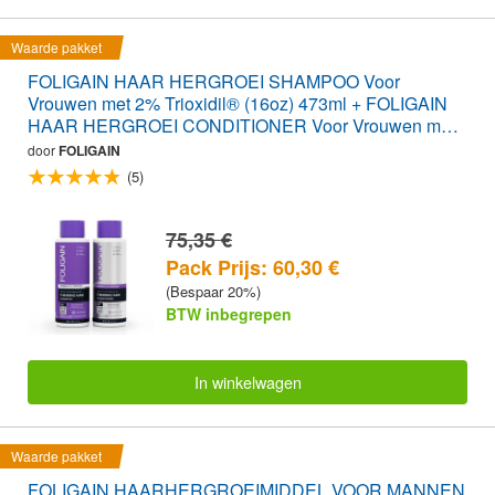
Waarde pakket
FOLIGAIN HAAR HERGROEI SHAMPOO Voor
Vrouwen met 2% Trioxidil® (16oz) 473ml + FOLIGAIN
HAAR HERGROEI CONDITIONER Voor Vrouwen met
2% Trioxidil® (16oz) 473ml WAARDE PAK
door
FOLIGAIN
(5)
75,35 €
Pack Prijs: 60,30 €
(Bespaar 20%)
BTW inbegrepen
In winkelwagen
Waarde pakket
FOLIGAIN HAARHERGROEIMIDDEL VOOR MANNEN