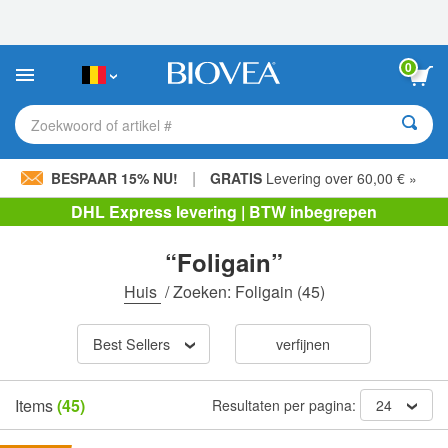
Let
op:
Deze
website
0
bevat
een
toegankelijkheidssysteem.
Zoekwoord of artikel #
|
BESPAAR 15% NU!
GRATIS
Levering over 60,00 € »
DHL Express levering | BTW inbegrepen
“Foligain”
Huis
/
Zoeken: Foligain
(45)
Best Sellers
verfijnen
Items
(45)
Resultaten per pagina:
24