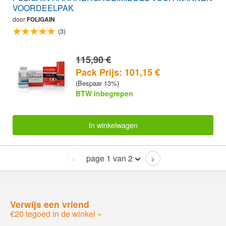
VOORDEELPAK
door
FOLIGAIN
(3)
115,90 €
Pack Prijs: 101,15 €
(Bespaar 13%)
BTW inbegrepen
In winkelwagen
page 1 van 2
<
>
Verwijs een vriend
€20 tegoed in de winkel »