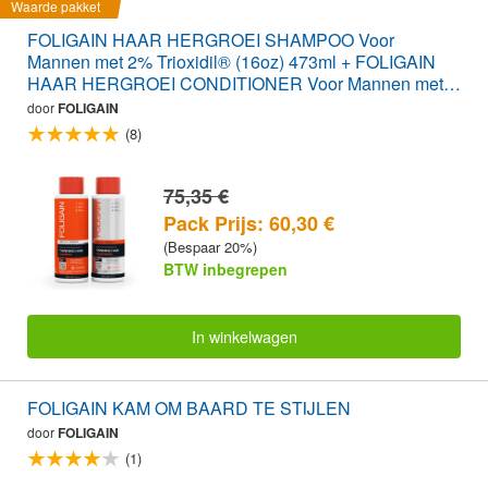
Waarde pakket
FOLIGAIN HAAR HERGROEI SHAMPOO Voor
Mannen met 2% Trioxidil® (16oz) 473ml + FOLIGAIN
HAAR HERGROEI CONDITIONER Voor Mannen met
2% Trioxidil® (16oz) 473ml WAARDE PAK
door
FOLIGAIN
(8)
75,35 €
Pack Prijs: 60,30 €
(Bespaar 20%)
BTW inbegrepen
In winkelwagen
FOLIGAIN KAM OM BAARD TE STIJLEN
door
FOLIGAIN
(1)