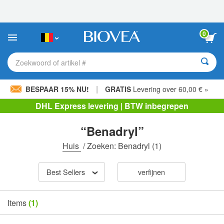
Let
op:
Deze
website
0
bevat
een
toegankelijkheidssysteem.
Zoekwoord of artikel #
|
BESPAAR 15% NU!
GRATIS
Levering over 60,00 € »
DHL Express levering | BTW inbegrepen
“Benadryl”
Huis
/
Zoeken: Benadryl
(1)
Best Sellers
verfijnen
Items
(1)