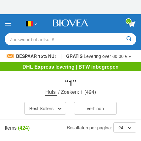
Let
op:
Deze
website
0
bevat
een
toegankelijkheidssysteem.
Zoekwoord of artikel #
|
BESPAAR 15% NU!
GRATIS
Levering over 60,00 € »
DHL Express levering | BTW inbegrepen
“1”
Huis
/
Zoeken: 1
(424)
Best Sellers
verfijnen
Items
(424)
Resultaten per pagina:
24