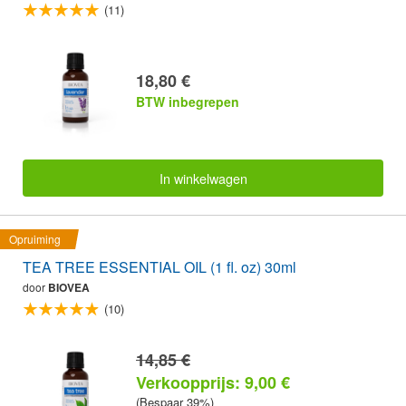
(11)
18,80 €
BTW inbegrepen
In winkelwagen
Opruiming
TEA TREE ESSENTIAL OIL (1 fl. oz) 30ml
door
BIOVEA
(10)
14,85 €
Verkoopprijs: 9,00 €
(Bespaar 39%)