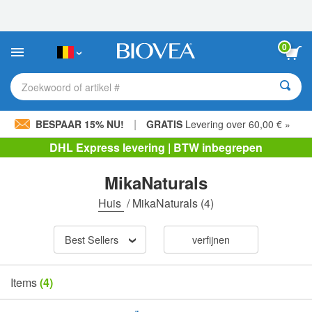
Let
op:
Deze
website
0
bevat
een
toegankelijkheidssysteem.
Zoekwoord of artikel #
|
BESPAAR 15% NU!
GRATIS
Levering over 60,00 € »
DHL Express levering | BTW inbegrepen
MikaNaturals
Huis
/
MikaNaturals
(4)
Best Sellers
verfijnen
Items
(4)