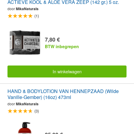
ACTIEVE KOOL & ALOË VERA ZEEP (142 gr.) 5 oz.
door
MikaNaturals
(1)
7,80 €
BTW inbegrepen
In winkelwagen
HAND & BODYLOTION VAN HENNEPZAAD (Wilde
Vanille-Gember) (16oz) 473ml
door
MikaNaturals
(3)